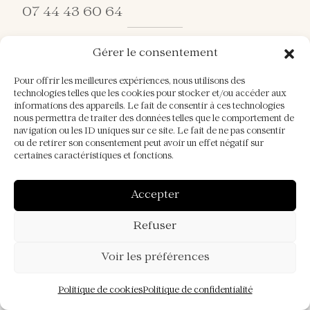
07 44 43 60 64
Gérer le consentement
Pour offrir les meilleures expériences, nous utilisons des
technologies telles que les cookies pour stocker et/ou accéder aux
informations des appareils. Le fait de consentir à ces technologies
Mentions légales
nous permettra de traiter des données telles que le comportement de
navigation ou les ID uniques sur ce site. Le fait de ne pas consentir
Politique de confidentialité
ou de retirer son consentement peut avoir un effet négatif sur
Politique de cookies (UE)
certaines caractéristiques et fonctions.
©
Domaine de Montagenet– Tous
2026
Accepter
droits réservés | Design et
développement
IVONIS
Refuser
Voir les préférences
Politique de cookies
Politique de confidentialité