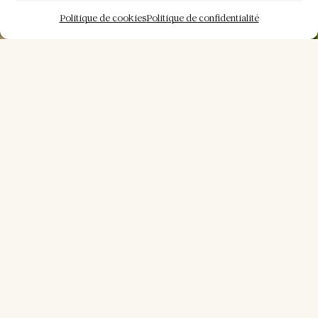
Politique de cookies
Politique de confidentialité
NOS
ACTUALITÉS
Domaine de
Montagenet
À PROPOS
Racheté
DE
récemment, le
L’ARTICLE
Domaine de
DE SUD
Montagenet en
OUEST
Dordogne lance
des travaux de
rénovation pour
2026.
février 11,
2026
En savoir
Il y a
plus