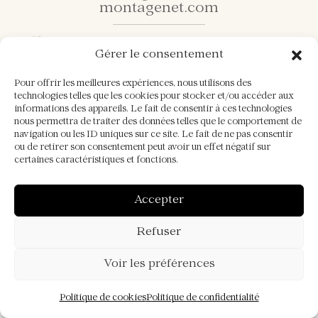
montagenet.com
07 44 43 60 64
Gérer le consentement
Pour offrir les meilleures expériences, nous utilisons des
technologies telles que les cookies pour stocker et/ou accéder aux
informations des appareils. Le fait de consentir à ces technologies
nous permettra de traiter des données telles que le comportement de
navigation ou les ID uniques sur ce site. Le fait de ne pas consentir
Mentions légales
ou de retirer son consentement peut avoir un effet négatif sur
certaines caractéristiques et fonctions.
Politique de confidentialité
Politique de cookies (UE)
Accepter
©
Domaine de Montagenet– Tous
2026
Refuser
droits réservés | Design et
développement
IVONIS
Voir les préférences
Politique de cookies
Politique de confidentialité