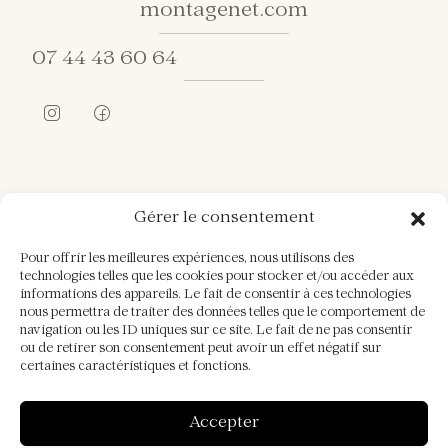
montagenet.com
07 44 43 60 64
Mentions légales
Gérer le consentement
Politique de confidentialité
Politique de cookies (UE)
Pour offrir les meilleures expériences, nous utilisons des
technologies telles que les cookies pour stocker et/ou accéder aux
©
informations des appareils. Le fait de consentir à ces technologies
Domaine de Montagenet– Tous
2026
nous permettra de traiter des données telles que le comportement de
droits réservés | Design et
navigation ou les ID uniques sur ce site. Le fait de ne pas consentir
ou de retirer son consentement peut avoir un effet négatif sur
développement
IVONIS
certaines caractéristiques et fonctions.
Accepter