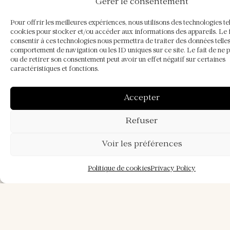
REQUEST
Gérer le consentement
From €1200
Pour offrir les meilleures expériences, nous utilisons des technologies tel
cookies pour stocker et/ou accéder aux informations des appareils. Le f
consentir à ces technologies nous permettra de traiter des données telles
Skip Booking Form
Available
comportement de navigation ou les ID uniques sur ce site. Le fait de ne 
ou de retirer son consentement peut avoir un effet négatif sur certaines
Booked
M
T
W
T
F
S
S
caractéristiques et fonctions.
1
2
3
4
5
6
7
8
9
Accepter
10
11
12
13
14
15
16
Refuser
17
18
19
20
21
22
23
24
25
26
27
28
29
30
Voir les préférences
31
Politique de cookies
Privacy Policy
Name
*