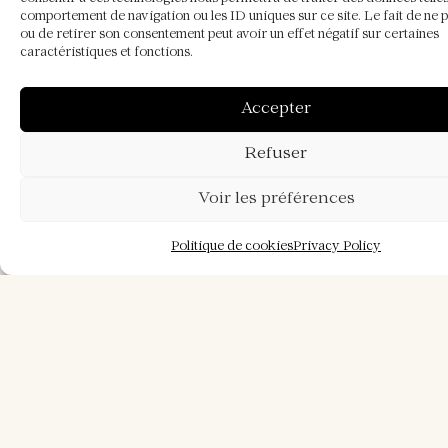
1
2
comportement de navigation ou les ID uniques sur ce site. Le fait de ne 
ou de retirer son consentement peut avoir un effet négatif sur certaines
3
4
5
6
7
8
9
caractéristiques et fonctions.
10
11
12
13
14
15
16
17
18
19
20
21
22
23
Accepter
24
25
26
27
28
29
30
31
Refuser
Voir les préférences
Name
*
Politique de cookies
Privacy Policy
Surname
*
Email
*