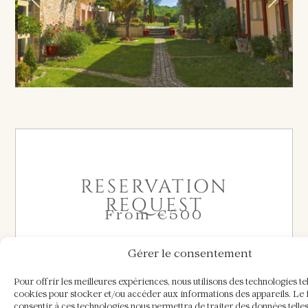
RESERVATION
REQUEST
From €500
Gérer le consentement
Skip Booking Form
Available
Pour offrir les meilleures expériences, nous utilisons des technologies tel
Booked
M
T
W
T
F
S
S
cookies pour stocker et/ou accéder aux informations des appareils. Le f
consentir à ces technologies nous permettra de traiter des données telles