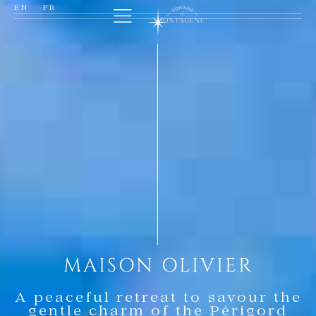
EN
FR
MAISON OLIVIER
A peaceful retreat to savour the
gentle charm of the Périgord